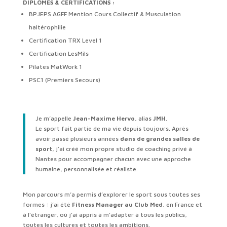
DIPLÔMES & CERTIFICATIONS :
BPJEPS AGFF Mention Cours Collectif & Musculation
haltérophilie
Certification TRX Level 1
Certification LesMils
Pilates MatWork 1
PSC1 (Premiers Secours)
Je m’appelle
Jean-Maxime Hervo
, alias
JMH
.
Le sport fait partie de ma vie depuis toujours. Après
avoir passé plusieurs années
dans de grandes salles de
sport
, j’ai créé mon propre studio de coaching privé à
Nantes pour accompagner chacun avec une approche
humaine, personnalisée et réaliste.
Mon parcours m’a permis d’explorer le sport sous toutes ses
formes : j’ai été
Fitness Manager au Club Med
, en France et
à l’étranger, où j’ai appris à m’adapter à tous les publics,
toutes les cultures et toutes les ambitions.