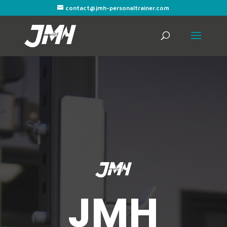
contact@jmh-personaltrainer.com
JMH